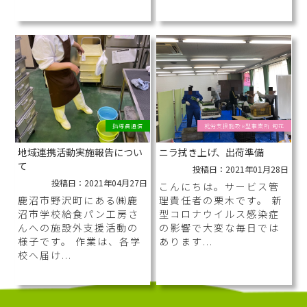
指導員通信
就労支援施設B型事業所 旬花
地域連携活動実施報告につい
ニラ拭き上げ、出荷準備
て
投稿日：2021年01月28日
投稿日：2021年04月27日
こんにちは。サービス管
鹿沼市野沢町にある㈱鹿
理責任者の栗木です。 新
沼市学校給食パン工房さ
型コロナウイルス感染症
んへの施設外支援活動の
の影響で大変な毎日では
様子です。 作業は、各学
あります...
校へ届け...