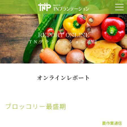
TNプランテーション通信
事業内容
REPORT ONLINE
会社案内
TNプランテーション通信
お問い合わせ
オンラインレポート
ブロッコリー最盛期
農作業通信