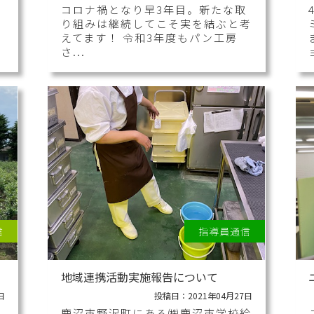
コロナ禍となり早3年目。新たな取
り組みは継続してこそ実を結ぶと考
えてます！ 令和3年度もパン工房
さ...
信
指導員通信
地域連携活動実施報告について
日
投稿日：2021年04月27日
し
鹿沼市野沢町にある㈱鹿沼市学校給