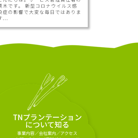
栗木です。 新型コロナウイルス感
染症の影響で大変な毎日ではありま
す...
TNプランテーション
について知る
事業内容
／
会社案内
／
アクセス